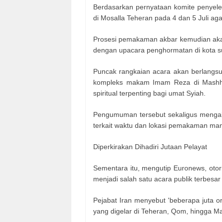
Berdasarkan pernyataan komite penye
di Mosalla Teheran pada 4 dan 5 Juli a
Prosesi pemakaman akbar kemudian akan d
dengan upacara penghormatan di kota su
Puncak rangkaian acara akan berlangsun
kompleks makam Imam Reza di Mashhad,
spiritual terpenting bagi umat Syiah.
Pengumuman tersebut sekaligus mengakh
terkait waktu dan lokasi pemakaman man
Diperkirakan Dihadiri Jutaan Pelayat
Sementara itu, mengutip Euronews, oto
menjadi salah satu acara publik terbesar
Pejabat Iran menyebut 'beberapa juta o
yang digelar di Teheran, Qom, hingga M