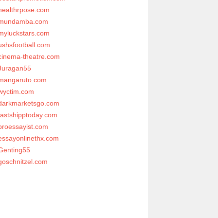
healthrpose.com
mundamba.com
myluckstars.com
ushsfootball.com
cinema-theatre.com
Juragan55
mangaruto.com
wyctim.com
darkmarketsgo.com
fastshipptoday.com
proessayist.com
essayonlinethx.com
Genting55
goschnitzel.com