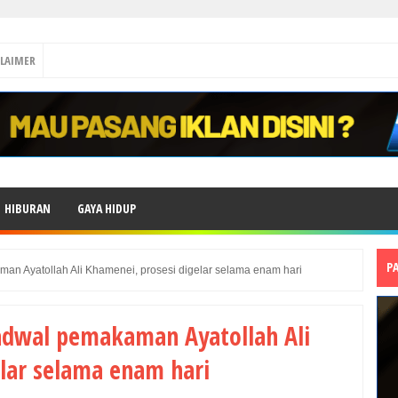
CLAIMER
HIBURAN
GAYA HIDUP
P
an Ayatollah Ali Khamenei, prosesi digelar selama enam hari
adwal pemakaman Ayatollah Ali
lar selama enam hari