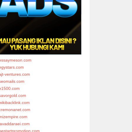
essaymeson.com
egystars.com
ajt-ventures.com
seomails.com
e1500.com
savorgold.com
wikibacklink.com
cremonanet.com
mizempire.com
javaddaraei.com
bestartpromotion.com