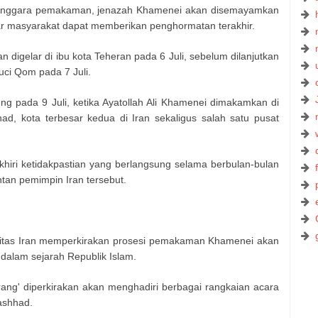
lenggara pemakaman, jenazah Khamenei akan disemayamkan
gar masyarakat dapat memberikan penghormatan terakhir.
igelar di ibu kota Teheran pada 6 Juli, sebelum dilanjutkan
ci Qom pada 7 Juli.
g pada 9 Juli, ketika Ayatollah Ali Khamenei dimakamkan di
 kota terbesar kedua di Iran sekaligus salah satu pusat
iri ketidakpastian yang berlangsung selama berbulan-bulan
tan pemimpin Iran tersebut.
ritas Iran memperkirakan prosesi pemakaman Khamenei akan
 dalam sejarah Republik Islam.
rang' diperkirakan akan menghadiri berbagai rangkaian acara
ashhad.