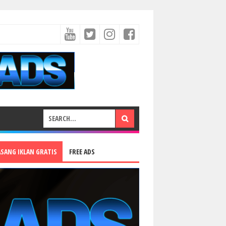
ASANG IKLAN GRATIS
FREE ADS