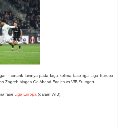
ngan menarik lainnya pada laga kelima fase liga Liga Europa
amo Zagreb hingga Go Ahead Eagles vs VfB Stuttgart.
ima fase
Liga Europa
(dalam WIB):