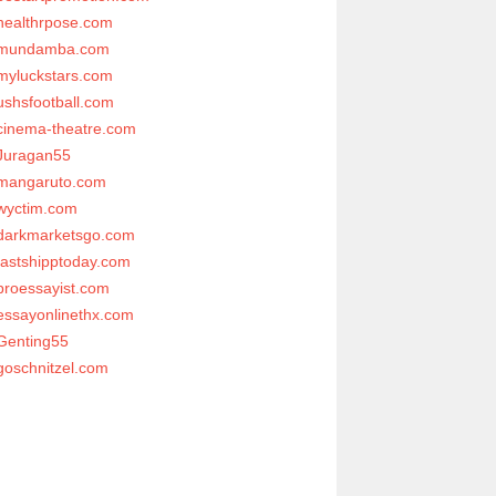
healthrpose.com
mundamba.com
myluckstars.com
ushsfootball.com
cinema-theatre.com
Juragan55
mangaruto.com
wyctim.com
darkmarketsgo.com
fastshipptoday.com
proessayist.com
essayonlinethx.com
Genting55
goschnitzel.com