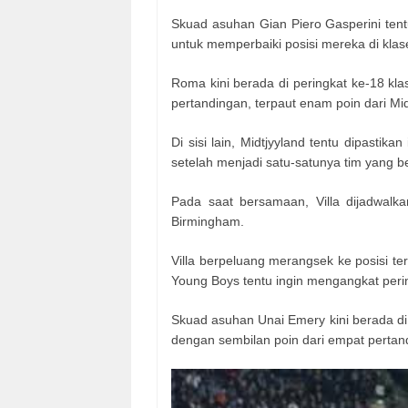
Skuad asuhan Gian Piero Gasperini ten
untuk memperbaiki posisi mereka di kla
Roma kini berada di peringkat ke-18 k
pertandingan, terpaut enam poin dari Mid
Di sisi lain, Midtjyyland tentu dipastika
setelah menjadi satu-satunya tim yang 
Pada saat bersamaan, Villa dijadwalka
Birmingham.
Villa berpeluang merangsek ke posisi te
Young Boys tentu ingin mengangkat peri
Skuad asuhan Unai Emery kini berada di
dengan sembilan poin dari empat pertandi