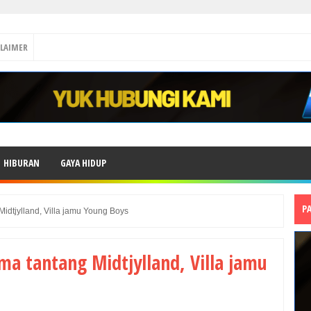
CLAIMER
HIBURAN
GAYA HIDUP
P
idtjylland, Villa jamu Young Boys
ma tantang Midtjylland, Villa jamu