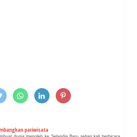
embangkan pariwisata
buat dunia menoleh ke Selandia Baru setiap kali berbicara