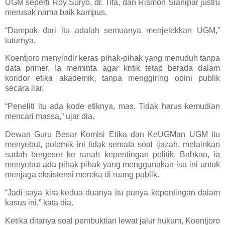
UGM seperti Roy Suryo, dr. Tifa, dan Rismon Sianipar justru
merusak nama baik kampus.
“Dampak dari itu adalah semuanya menjelekkan UGM,”
tuturnya.
Koentjoro menyindir keras pihak-pihak yang menuduh tanpa
data primer. Ia meminta agar kritik tetap berada dalam
koridor etika akademik, tanpa menggiring opini publik
secara liar.
“Peneliti itu ada kode etiknya, mas. Tidak harus kemudian
mencari massa,” ujar dia.
Dewan Guru Besar Komisi Etika dan KeUGMan UGM itu
menyebut, polemik ini tidak semata soal ijazah, melainkan
sudah bergeser ke ranah kepentingan politik. Bahkan, ia
menyebut ada pihak-pihak yang menggunakan isu ini untuk
menjaga eksistensi mereka di ruang publik.
“Jadi saya kira kedua-duanya itu punya kepentingan dalam
kasus ini,” kata dia.
Ketika ditanya soal pembuktian lewat jalur hukum, Koentjoro