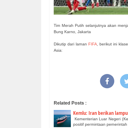
Tim Merah Putih selanjutnya akan menj
Bung Karno, Jakarta
Dikutip dari laman
FIFA
, berikut ini kl
Asia:
Related Posts :
Kemlu: Iran berikan lampu
Kementerian Luar Negeri (Ke
positif permintaan pemerinta