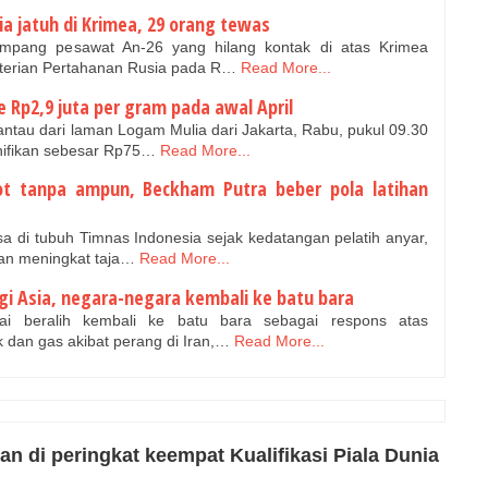
ia jatuh di Krimea, 29 orang tewas
ng pesawat An-26 yang hilang kontak di atas Krimea
nterian Pertahanan Rusia pada R…
Read More...
 Rp2,9 juta per gram pada awal April
tau dari laman Logam Mulia dari Jakarta, Rabu, pukul 09.30
nifikan sebesar Rp75…
Read More...
ot tanpa ampun, Beckham Putra beber pola latihan
 di tubuh Timnas Indonesia sejak kedatangan pelatih anyar,
han meningkat taja…
Read More...
gi Asia, negara-negara kembali ke batu bara
 beralih kembali ke batu bara sebagai respons atas
dan gas akibat perang di Iran,…
Read More...
an di peringkat keempat Kualifikasi Piala Dunia