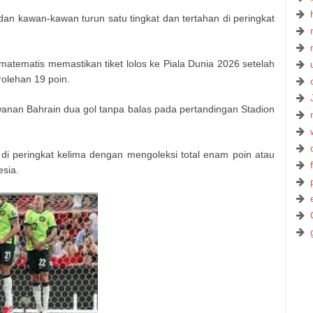
an kawan-kawan turun satu tingkat dan tertahan di peringkat
matematis memastikan tiket lolos ke Piala Dunia 2026 setelah
olehan 19 poin.
wanan Bahrain dua gol tanpa balas pada pertandingan Stadion
di peringkat kelima dengan mengoleksi total enam poin atau
esia.