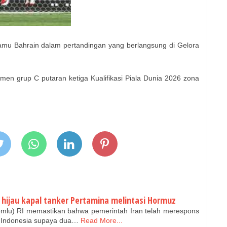
amu Bahrain dalam pertandingan yang berlangsung di Gelora
asemen grup C putaran ketiga Kualifikasi Piala Dunia 2026 zona
 hijau kapal tanker Pertamina melintasi Hormuz
mlu) RI memastikan bahwa pemerintah Iran telah merespons
h Indonesia supaya dua…
Read More...