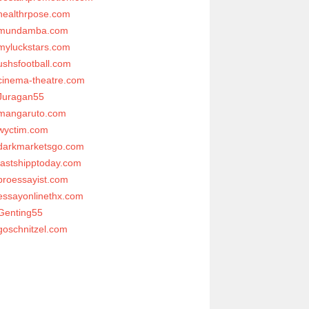
healthrpose.com
mundamba.com
myluckstars.com
ushsfootball.com
cinema-theatre.com
Juragan55
mangaruto.com
wyctim.com
darkmarketsgo.com
fastshipptoday.com
proessayist.com
essayonlinethx.com
Genting55
goschnitzel.com