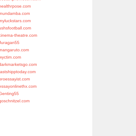
healthrpose.com
mundamba.com
myluckstars.com
ushsfootball.com
cinema-theatre.com
Juragan55
mangaruto.com
wyctim.com
darkmarketsgo.com
fastshipptoday.com
proessayist.com
essayonlinethx.com
Genting55
goschnitzel.com