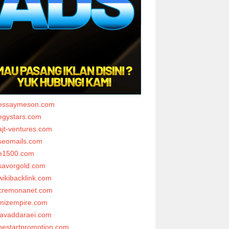
essaymeson.com
egystars.com
ajt-ventures.com
seomails.com
e1500.com
savorgold.com
wikibacklink.com
cremonanet.com
mizempire.com
javaddaraei.com
bestartpromotion.com