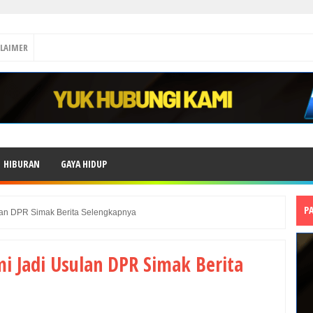
CLAIMER
HIBURAN
GAYA HIDUP
P
lan DPR Simak Berita Selengkapnya
i Jadi Usulan DPR Simak Berita