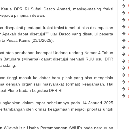
l Ketua DPR RI Sufmi Dasco Ahmad, masing-masing fraksi
 kepada pimpinan dewan.
 disepakati pendapat fraksi-fraksi tersebut bisa disampaikan
 Apakah dapat disetujui?" ujar Dasco yang disetujui peserta
ta Pusat, Kamis (23/1/2025).
at atas perubahan keempat Undang-undang Nomor 4 Tahun
 Batubara (Minerba) dapat disetujui menjadi RUU usul DPR
a sidang.
uan tinggi masuk ke daftar baru pihak yang bisa mengelola
ma dengan organisasi masyarakat (ormas) keagamaan. Hal
apat Pleno Badan Legislasi DPR RI.
ungkapkan dalam rapat sebelumnya pada 14 Januari 2025
an pertambangan oleh ormas keagamaan menjadi prioritas untuk
an Wilayah Izin Usaha Pertambangan (WIUP) pada perguruan