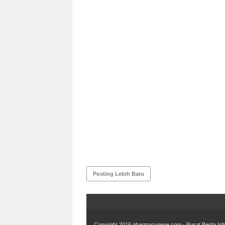
Posting Lebih Baru
Copyright 2016
pharmacygene.com - Pusat Berita In